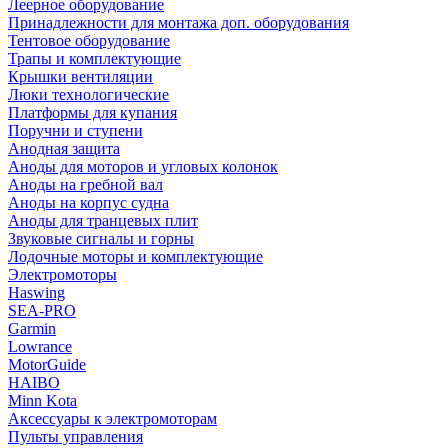
Леерное оборудование
Принадлежности для монтажа доп. оборудования
Тентовое оборудование
Трапы и комплектующие
Крышки вентиляции
Люки технологические
Платформы для купания
Поручни и ступени
Анодная защита
Аноды для моторов и угловых колонок
Аноды на гребной вал
Аноды на корпус судна
Аноды для транцевых плит
Звуковые сигналы и горны
Лодочные моторы и комплектующие
Электромоторы
Haswing
SEA-PRO
Garmin
Lowrance
MotorGuide
HAIBO
Minn Kota
Аксессуары к электромоторам
Пульты управления