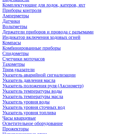
Комплектующие для лодок, катеров, яхт
Приборы контроля
Амперметры
Датчики
Вольтметры
Держатели приборов и провода с разъемами
Индикатор включения ходовых огней
Компасы
Комбинированные приборы
Спидометры
Счетчики моточасов
Тахометры
Трим-указатели
Указатель аварийной сигнализации
Указатель давления масла
Указатель положения руля (Аксиометр)
Указатель температуры воды
Указатель температуры масла
Указатель уровня воды
Указатель уровня сточных вод
Указатель уровня топлива
Часы кварцевые
Осветительное оборудование
Прожекторы