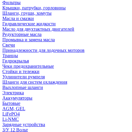
Фильтры
Крышки, патрубки, горловины
Шланги, груши, хомуты
Масла и смазки
Гидравлические жидкости
Масло для двухтактных двигателей
Редукторные масла
Промывка и замена масла
Свечи
Принадлежности для лодочных моторов
Транцы
Гидрокрылья
Чеки предохранительные
Стойки и тележки
Удлинители румпеля
Шланги для систем охлаждения
Выхлопные шланги
Электрика
Аккумуляторы
Бытовые
AGM, GEL
LiFePO4
Li-NMC
Зарядные устройства
З/У 12 Вольт