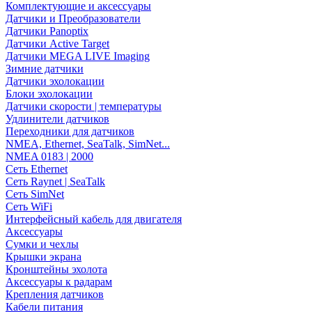
Комплектующие и аксессуары
Датчики и Преобразователи
Датчики Panoptix
Датчики Active Target
Датчики MEGA LIVE Imaging
Зимние датчики
Датчики эхолокации
Блоки эхолокации
Датчики скорости | температуры
Удлинители датчиков
Переходники для датчиков
NMEA, Ethernet, SeaTalk, SimNet...
NMEA 0183 | 2000
Сеть Ethernet
Сеть Raynet | SeaTalk
Сеть SimNet
Сеть WiFi
Интерфейсный кабель для двигателя
Аксессуары
Сумки и чехлы
Крышки экрана
Кронштейны эхолота
Аксессуары к радарам
Крепления датчиков
Кабели питания