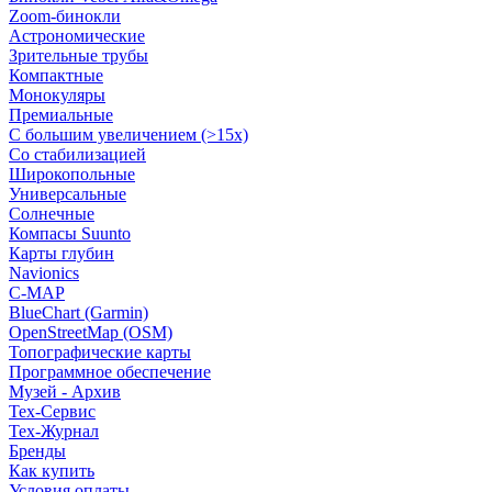
Zoom-бинокли
Астрономические
Зрительные трубы
Компактные
Монокуляры
Премиальные
С большим увеличением (>15x)
Со стабилизацией
Широкопольные
Универсальные
Солнечные
Компасы Suunto
Карты глубин
Navionics
C-MAP
BlueChart (Garmin)
OpenStreetMap (OSM)
Топографические карты
Программное обеспечение
Музей - Архив
Tex-Сервис
Тех-Журнал
Бренды
Как купить
Условия оплаты