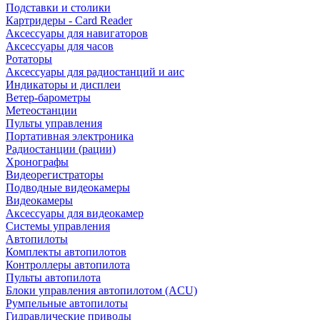
Подставки и столики
Картридеры - Card Reader
Аксессуары для навигаторов
Аксессуары для часов
Ротаторы
Аксессуары для радиостанций и аис
Индикаторы и дисплеи
Ветер-барометры
Метеостанции
Пульты управления
Портативная электроника
Радиостанции (рации)
Хронографы
Видеорегистраторы
Подводные видеокамеры
Видеокамеры
Аксессуары для видеокамер
Системы управления
Автопилоты
Комплекты автопилотов
Контроллеры автопилота
Пульты автопилота
Блоки управления автопилотом (ACU)
Румпельные автопилоты
Гидравлические приводы