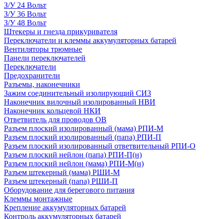
З/У 24 Вольт
З/У 36 Вольт
З/У 48 Вольт
Штекеры и гнезда прикуривателя
Переключатели и клеммы аккумуляторных батарей
Вентиляторы трюмные
Панели переключателей
Переключатели
Предохранители
Разъемы, наконечники
Зажим соединительный изолирующий СИЗ
Наконечник вилочный изолированный НВИ
Наконечник кольцевой НКИ
Ответвитель для проводов ОВ
Разъем плоский изолированный (мама) РПИ-М
Разъем плоский изолированный (папа) РПИ-П
Разъем плоский изолированный ответвительный РПИ-О
Разъем плоский нейлон (папа) РПИ-П(н)
Разъем плоский нейлон (мама) РПИ-М(н)
Разъем штекерный (мама) РШИ-М
Разъем штекерный (папа) РШИ-П
Оборудование для берегового питания
Клеммы монтажные
Крепление аккумуляторных батарей
Контроль аккумуляторных батарей