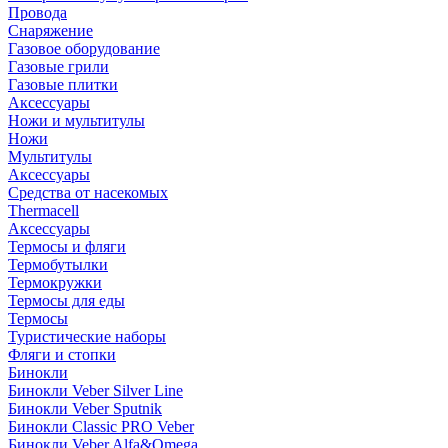
Провода
Снаряжение
Газовое оборудование
Газовые грили
Газовые плитки
Аксессуары
Ножи и мультитулы
Ножи
Мультитулы
Аксессуары
Средства от насекомых
Thermacell
Аксессуары
Термосы и фляги
Термобутылки
Термокружки
Термосы для еды
Термосы
Туристические наборы
Фляги и стопки
Бинокли
Бинокли Veber Silver Line
Бинокли Veber Sputnik
Бинокли Classic PRO Veber
Бинокли Veber Alfa&Omega