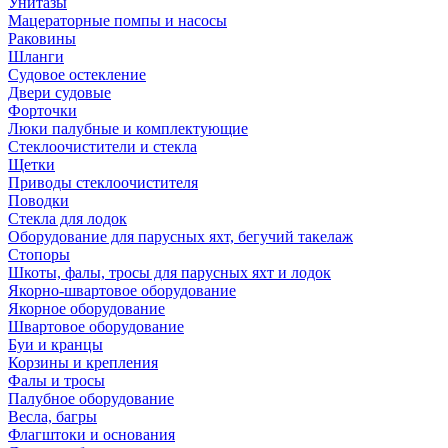
Унитазы
Мацераторные помпы и насосы
Раковины
Шланги
Судовое остекление
Двери судовые
Форточки
Люки палубные и комплектующие
Стеклоочистители и стекла
Щетки
Приводы стеклоочистителя
Поводки
Стекла для лодок
Оборудование для парусных яхт, бегучий такелаж
Стопоры
Шкоты, фалы, тросы для парусных яхт и лодок
Якорно-швартовое оборудование
Якорное оборудование
Швартовое оборудование
Буи и кранцы
Корзины и крепления
Фалы и тросы
Палубное оборудование
Весла, багры
Флагштоки и основания