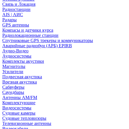
Связь и Локация
Радиостанции
AIS | АИС
Радары
GPS антенны
Компасы и датчики курса
Радиолокационные станции
Спутниковые GPS трекеры и коммуникаторы
Аварийные радиобуи (АРБ) EPIRB
Аудио-Видео
Аудиосистемы
Комплекты акустики
Магнитолы
Усилители
Подвесная акустика
Врезная акустика
Сабвуферы
Саундбары
Антенны AM/FM
Комплектующие
Видеосистемы
Судовые камеры
Cудовые тепловизоры
Телевизионные антенны
Видеокабели