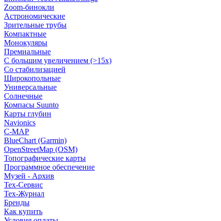
Zoom-бинокли
Астрономические
Зрительные трубы
Компактные
Монокуляры
Премиальные
С большим увеличением (>15x)
Со стабилизацией
Широкопольные
Универсальные
Солнечные
Компасы Suunto
Карты глубин
Navionics
C-MAP
BlueChart (Garmin)
OpenStreetMap (OSM)
Топографические карты
Программное обеспечение
Музей - Архив
Tex-Сервис
Тех-Журнал
Бренды
Как купить
Условия оплаты