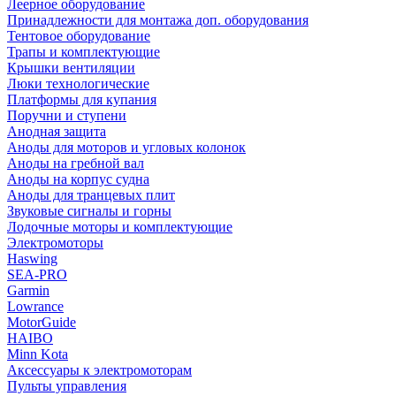
Леерное оборудование
Принадлежности для монтажа доп. оборудования
Тентовое оборудование
Трапы и комплектующие
Крышки вентиляции
Люки технологические
Платформы для купания
Поручни и ступени
Анодная защита
Аноды для моторов и угловых колонок
Аноды на гребной вал
Аноды на корпус судна
Аноды для транцевых плит
Звуковые сигналы и горны
Лодочные моторы и комплектующие
Электромоторы
Haswing
SEA-PRO
Garmin
Lowrance
MotorGuide
HAIBO
Minn Kota
Аксессуары к электромоторам
Пульты управления