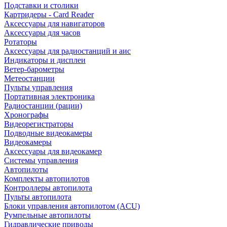
Подставки и столики
Картридеры - Card Reader
Аксессуары для навигаторов
Аксессуары для часов
Ротаторы
Аксессуары для радиостанций и аис
Индикаторы и дисплеи
Ветер-барометры
Метеостанции
Пульты управления
Портативная электроника
Радиостанции (рации)
Хронографы
Видеорегистраторы
Подводные видеокамеры
Видеокамеры
Аксессуары для видеокамер
Системы управления
Автопилоты
Комплекты автопилотов
Контроллеры автопилота
Пульты автопилота
Блоки управления автопилотом (ACU)
Румпельные автопилоты
Гидравлические приводы