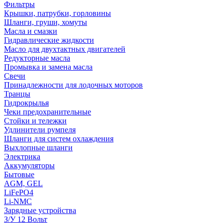
Фильтры
Крышки, патрубки, горловины
Шланги, груши, хомуты
Масла и смазки
Гидравлические жидкости
Масло для двухтактных двигателей
Редукторные масла
Промывка и замена масла
Свечи
Принадлежности для лодочных моторов
Транцы
Гидрокрылья
Чеки предохранительные
Стойки и тележки
Удлинители румпеля
Шланги для систем охлаждения
Выхлопные шланги
Электрика
Аккумуляторы
Бытовые
AGM, GEL
LiFePO4
Li-NMC
Зарядные устройства
З/У 12 Вольт