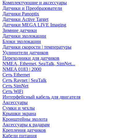
Комплектующие и аксессуары
Датчики и Преобразователи
Датчики Panoptix
Датчики Active Target
Датчики MEGA LIVE Imaging
Зимние датчики
Датчики эхолокации
Блоки эхолокации
Датчики скорости | температуры
Удлинители датчиков
Переходники для датчиков
NMEA, Ethernet, SeaTalk, SimNet...
NMEA 0183 | 2000
Сеть Ethernet
Сеть Raynet | SeaTalk
Сеть SimNet
Сеть WiFi
Интерфейсный кабель для двигателя
Аксессуары
Сумки и чехлы
Крышки экрана
Кронштейны эхолота
Аксессуары к радарам
Крепления датчиков
Кабели питания