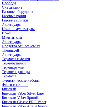
Провода
Снаряжение
Газовое оборудование
Газовые грили
Газовые плитки
Аксессуары
Ножи и мультитулы
Ножи
Мультитулы
Аксессуары
Средства от насекомых
Thermacell
Аксессуары
Термосы и фляги
Термобутылки
Термокружки
Термосы для еды
Термосы
Туристические наборы
Фляги и стопки
Бинокли
Бинокли Veber Silver Line
Бинокли Veber Sputnik
Бинокли Classic PRO Veber
Бинокли Veber Alfa&Omega