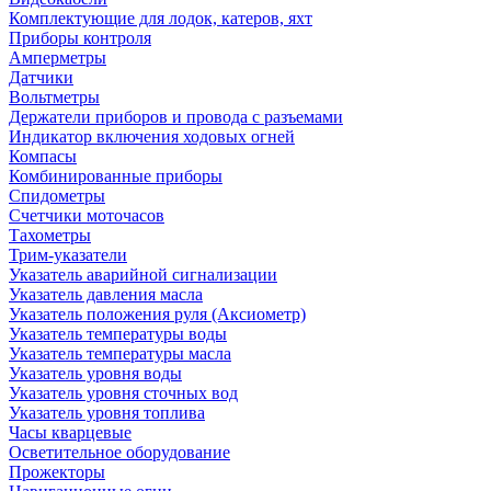
Комплектующие для лодок, катеров, яхт
Приборы контроля
Амперметры
Датчики
Вольтметры
Держатели приборов и провода с разъемами
Индикатор включения ходовых огней
Компасы
Комбинированные приборы
Спидометры
Счетчики моточасов
Тахометры
Трим-указатели
Указатель аварийной сигнализации
Указатель давления масла
Указатель положения руля (Аксиометр)
Указатель температуры воды
Указатель температуры масла
Указатель уровня воды
Указатель уровня сточных вод
Указатель уровня топлива
Часы кварцевые
Осветительное оборудование
Прожекторы