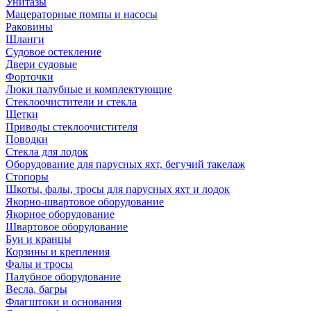
Унитазы
Мацераторные помпы и насосы
Раковины
Шланги
Судовое остекление
Двери судовые
Форточки
Люки палубные и комплектующие
Стеклоочистители и стекла
Щетки
Приводы стеклоочистителя
Поводки
Стекла для лодок
Оборудование для парусных яхт, бегучий такелаж
Стопоры
Шкоты, фалы, тросы для парусных яхт и лодок
Якорно-швартовое оборудование
Якорное оборудование
Швартовое оборудование
Буи и кранцы
Корзины и крепления
Фалы и тросы
Палубное оборудование
Весла, багры
Флагштоки и основания