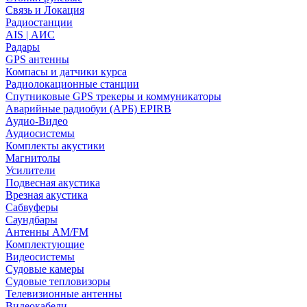
Связь и Локация
Радиостанции
AIS | АИС
Радары
GPS антенны
Компасы и датчики курса
Радиолокационные станции
Спутниковые GPS трекеры и коммуникаторы
Аварийные радиобуи (АРБ) EPIRB
Аудио-Видео
Аудиосистемы
Комплекты акустики
Магнитолы
Усилители
Подвесная акустика
Врезная акустика
Сабвуферы
Саундбары
Антенны AM/FM
Комплектующие
Видеосистемы
Судовые камеры
Cудовые тепловизоры
Телевизионные антенны
Видеокабели