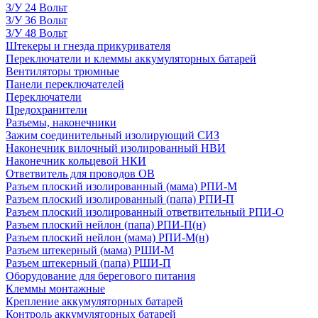
З/У 24 Вольт
З/У 36 Вольт
З/У 48 Вольт
Штекеры и гнезда прикуривателя
Переключатели и клеммы аккумуляторных батарей
Вентиляторы трюмные
Панели переключателей
Переключатели
Предохранители
Разъемы, наконечники
Зажим соединительный изолирующий СИЗ
Наконечник вилочный изолированный НВИ
Наконечник кольцевой НКИ
Ответвитель для проводов ОВ
Разъем плоский изолированный (мама) РПИ-М
Разъем плоский изолированный (папа) РПИ-П
Разъем плоский изолированный ответвительный РПИ-О
Разъем плоский нейлон (папа) РПИ-П(н)
Разъем плоский нейлон (мама) РПИ-М(н)
Разъем штекерный (мама) РШИ-М
Разъем штекерный (папа) РШИ-П
Оборудование для берегового питания
Клеммы монтажные
Крепление аккумуляторных батарей
Контроль аккумуляторных батарей