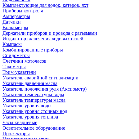
Комплектующие для лодок, катеров, яхт
Приборы контроля
Амперметры
Датчики
Вольтметры
Держатели приборов и провода с разъемами
Индикатор включения ходовых огней
Компасы
Комбинированные приборы
Спидометры
Счетчики моточасов
Тахометры
Трим-указатели
Указатель аварийной сигнализации
Указатель давления масла
Указатель положения руля (Аксиометр)
Указатель температуры воды
Указатель температуры масла
Указатель уровня воды
Указатель уровня сточных вод
Указатель уровня топлива
Часы кварцевые
Осветительное оборудование
Прожекторы