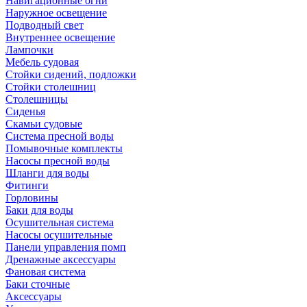
Навигационные огни
Наружное освещение
Подводный свет
Внутреннее освещение
Лампочки
Мебель судовая
Стойки сидений, подложки
Стойки столешниц
Столешницы
Сиденья
Скамьи судовые
Система пресной воды
Помывочные комплекты
Насосы пресной воды
Шланги для воды
Фитинги
Горловины
Баки для воды
Осушительная система
Насосы осушительные
Панели управления помп
Дренажные аксессуары
Фановая система
Баки сточные
Аксессуары