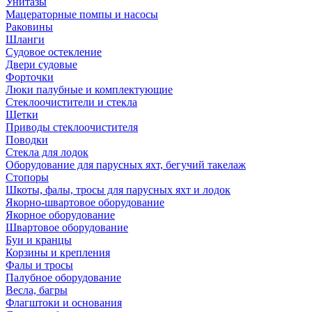
Унитазы
Мацераторные помпы и насосы
Раковины
Шланги
Судовое остекление
Двери судовые
Форточки
Люки палубные и комплектующие
Стеклоочистители и стекла
Щетки
Приводы стеклоочистителя
Поводки
Стекла для лодок
Оборудование для парусных яхт, бегучий такелаж
Стопоры
Шкоты, фалы, тросы для парусных яхт и лодок
Якорно-швартовое оборудование
Якорное оборудование
Швартовое оборудование
Буи и кранцы
Корзины и крепления
Фалы и тросы
Палубное оборудование
Весла, багры
Флагштоки и основания