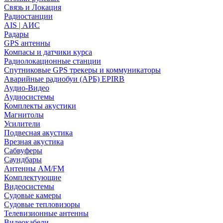
Связь и Локация
Радиостанции
AIS | АИС
Радары
GPS антенны
Компасы и датчики курса
Радиолокационные станции
Спутниковые GPS трекеры и коммуникаторы
Аварийные радиобуи (АРБ) EPIRB
Аудио-Видео
Аудиосистемы
Комплекты акустики
Магнитолы
Усилители
Подвесная акустика
Врезная акустика
Сабвуферы
Саундбары
Антенны AM/FM
Комплектующие
Видеосистемы
Судовые камеры
Cудовые тепловизоры
Телевизионные антенны
Видеокабели