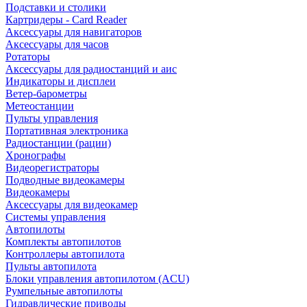
Подставки и столики
Картридеры - Card Reader
Аксессуары для навигаторов
Аксессуары для часов
Ротаторы
Аксессуары для радиостанций и аис
Индикаторы и дисплеи
Ветер-барометры
Метеостанции
Пульты управления
Портативная электроника
Радиостанции (рации)
Хронографы
Видеорегистраторы
Подводные видеокамеры
Видеокамеры
Аксессуары для видеокамер
Системы управления
Автопилоты
Комплекты автопилотов
Контроллеры автопилота
Пульты автопилота
Блоки управления автопилотом (ACU)
Румпельные автопилоты
Гидравлические приводы