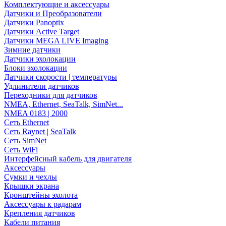
Комплектующие и аксессуары
Датчики и Преобразователи
Датчики Panoptix
Датчики Active Target
Датчики MEGA LIVE Imaging
Зимние датчики
Датчики эхолокации
Блоки эхолокации
Датчики скорости | температуры
Удлинители датчиков
Переходники для датчиков
NMEA, Ethernet, SeaTalk, SimNet...
NMEA 0183 | 2000
Сеть Ethernet
Сеть Raynet | SeaTalk
Сеть SimNet
Сеть WiFi
Интерфейсный кабель для двигателя
Аксессуары
Сумки и чехлы
Крышки экрана
Кронштейны эхолота
Аксессуары к радарам
Крепления датчиков
Кабели питания