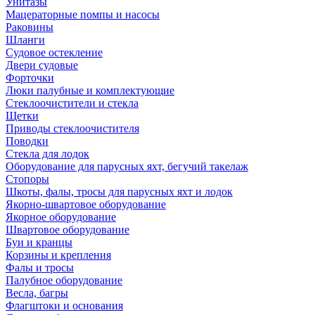
Унитазы
Мацераторные помпы и насосы
Раковины
Шланги
Судовое остекление
Двери судовые
Форточки
Люки палубные и комплектующие
Стеклоочистители и стекла
Щетки
Приводы стеклоочистителя
Поводки
Стекла для лодок
Оборудование для парусных яхт, бегучий такелаж
Стопоры
Шкоты, фалы, тросы для парусных яхт и лодок
Якорно-швартовое оборудование
Якорное оборудование
Швартовое оборудование
Буи и кранцы
Корзины и крепления
Фалы и тросы
Палубное оборудование
Весла, багры
Флагштоки и основания