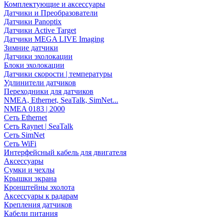
Комплектующие и аксессуары
Датчики и Преобразователи
Датчики Panoptix
Датчики Active Target
Датчики MEGA LIVE Imaging
Зимние датчики
Датчики эхолокации
Блоки эхолокации
Датчики скорости | температуры
Удлинители датчиков
Переходники для датчиков
NMEA, Ethernet, SeaTalk, SimNet...
NMEA 0183 | 2000
Сеть Ethernet
Сеть Raynet | SeaTalk
Сеть SimNet
Сеть WiFi
Интерфейсный кабель для двигателя
Аксессуары
Сумки и чехлы
Крышки экрана
Кронштейны эхолота
Аксессуары к радарам
Крепления датчиков
Кабели питания