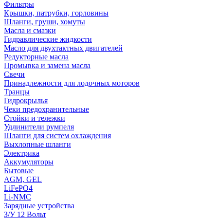
Фильтры
Крышки, патрубки, горловины
Шланги, груши, хомуты
Масла и смазки
Гидравлические жидкости
Масло для двухтактных двигателей
Редукторные масла
Промывка и замена масла
Свечи
Принадлежности для лодочных моторов
Транцы
Гидрокрылья
Чеки предохранительные
Стойки и тележки
Удлинители румпеля
Шланги для систем охлаждения
Выхлопные шланги
Электрика
Аккумуляторы
Бытовые
AGM, GEL
LiFePO4
Li-NMC
Зарядные устройства
З/У 12 Вольт