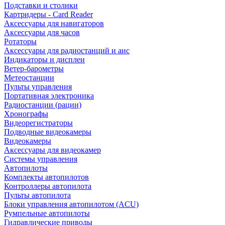
Подставки и столики
Картридеры - Card Reader
Аксессуары для навигаторов
Аксессуары для часов
Ротаторы
Аксессуары для радиостанций и аис
Индикаторы и дисплеи
Ветер-барометры
Метеостанции
Пульты управления
Портативная электроника
Радиостанции (рации)
Хронографы
Видеорегистраторы
Подводные видеокамеры
Видеокамеры
Аксессуары для видеокамер
Системы управления
Автопилоты
Комплекты автопилотов
Контроллеры автопилота
Пульты автопилота
Блоки управления автопилотом (ACU)
Румпельные автопилоты
Гидравлические приводы