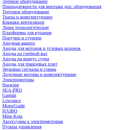
Леерное оборудование
Принадлежности для монтажа доп. оборудования
Тентовое оборудование
Трапы и комплектующие
Крышки вентиляции
Люки технологические
Платформы для купания
Поручни и ступени
Анодная защита
Аноды для моторов и угловых колонок
Аноды на гребной вал
Аноды на корпус судна
Аноды для транцевых плит
Звуковые сигналы и горны
Лодочные моторы и комплектующие
Электромоторы
Haswing
SEA-PRO
Garmin
Lowrance
MotorGuide
HAIBO
Minn Kota
Аксессуары к электромоторам
Пульты управления