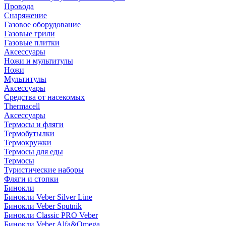
Провода
Снаряжение
Газовое оборудование
Газовые грили
Газовые плитки
Аксессуары
Ножи и мультитулы
Ножи
Мультитулы
Аксессуары
Средства от насекомых
Thermacell
Аксессуары
Термосы и фляги
Термобутылки
Термокружки
Термосы для еды
Термосы
Туристические наборы
Фляги и стопки
Бинокли
Бинокли Veber Silver Line
Бинокли Veber Sputnik
Бинокли Classic PRO Veber
Бинокли Veber Alfa&Omega