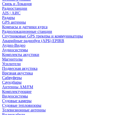
Связь и Локация
Радиостанции
AIS | АИС
Радары
GPS антенны
Компасы и датчики курса
Радиолокационные станции
Спутниковые GPS трекеры и коммуникаторы
Аварийные радиобуи (АРБ) EPIRB
Аудио-Видео
Аудиосистемы
Комплекты акустики
Магнитолы
Усилители
Подвесная акустика
Врезная акустика
Сабвуферы
Саундбары
Антенны AM/FM
Комплектующие
Видеосистемы
Судовые камеры
Cудовые тепловизоры
Телевизионные антенны
Видеокабели