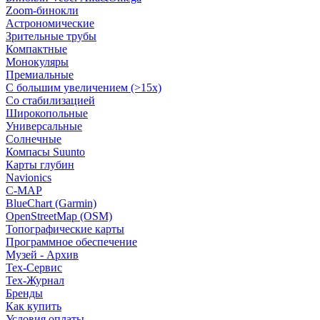
Zoom-бинокли
Астрономические
Зрительные трубы
Компактные
Монокуляры
Премиальные
С большим увеличением (>15x)
Со стабилизацией
Широкопольные
Универсальные
Солнечные
Компасы Suunto
Карты глубин
Navionics
C-MAP
BlueChart (Garmin)
OpenStreetMap (OSM)
Топографические карты
Программное обеспечение
Музей - Архив
Tex-Сервис
Тех-Журнал
Бренды
Как купить
Условия оплаты