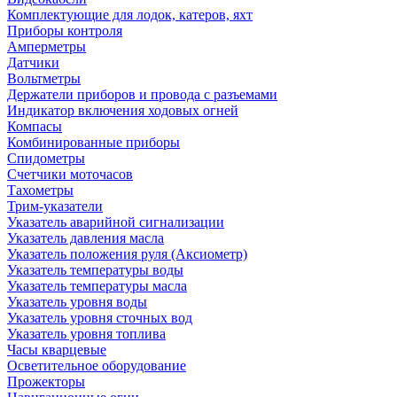
Комплектующие для лодок, катеров, яхт
Приборы контроля
Амперметры
Датчики
Вольтметры
Держатели приборов и провода с разъемами
Индикатор включения ходовых огней
Компасы
Комбинированные приборы
Спидометры
Счетчики моточасов
Тахометры
Трим-указатели
Указатель аварийной сигнализации
Указатель давления масла
Указатель положения руля (Аксиометр)
Указатель температуры воды
Указатель температуры масла
Указатель уровня воды
Указатель уровня сточных вод
Указатель уровня топлива
Часы кварцевые
Осветительное оборудование
Прожекторы