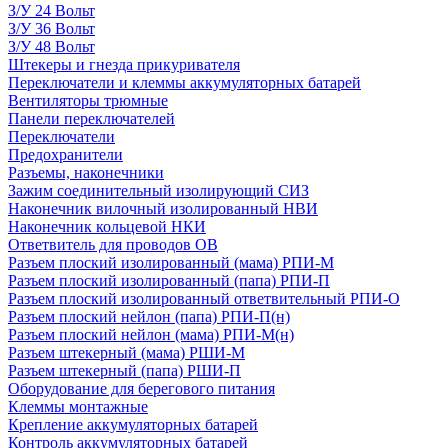
З/У 24 Вольт
З/У 36 Вольт
З/У 48 Вольт
Штекеры и гнезда прикуривателя
Переключатели и клеммы аккумуляторных батарей
Вентиляторы трюмные
Панели переключателей
Переключатели
Предохранители
Разъемы, наконечники
Зажим соединительный изолирующий СИЗ
Наконечник вилочный изолированный НВИ
Наконечник кольцевой НКИ
Ответвитель для проводов ОВ
Разъем плоский изолированный (мама) РПИ-М
Разъем плоский изолированный (папа) РПИ-П
Разъем плоский изолированный ответвительный РПИ-О
Разъем плоский нейлон (папа) РПИ-П(н)
Разъем плоский нейлон (мама) РПИ-М(н)
Разъем штекерный (мама) РШИ-М
Разъем штекерный (папа) РШИ-П
Оборудование для берегового питания
Клеммы монтажные
Крепление аккумуляторных батарей
Контроль аккумуляторных батарей