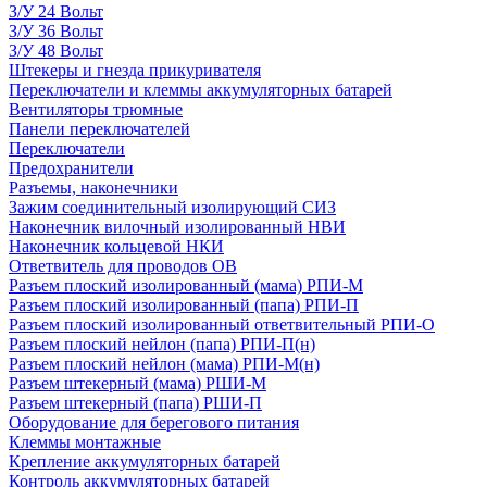
З/У 24 Вольт
З/У 36 Вольт
З/У 48 Вольт
Штекеры и гнезда прикуривателя
Переключатели и клеммы аккумуляторных батарей
Вентиляторы трюмные
Панели переключателей
Переключатели
Предохранители
Разъемы, наконечники
Зажим соединительный изолирующий СИЗ
Наконечник вилочный изолированный НВИ
Наконечник кольцевой НКИ
Ответвитель для проводов ОВ
Разъем плоский изолированный (мама) РПИ-М
Разъем плоский изолированный (папа) РПИ-П
Разъем плоский изолированный ответвительный РПИ-О
Разъем плоский нейлон (папа) РПИ-П(н)
Разъем плоский нейлон (мама) РПИ-М(н)
Разъем штекерный (мама) РШИ-М
Разъем штекерный (папа) РШИ-П
Оборудование для берегового питания
Клеммы монтажные
Крепление аккумуляторных батарей
Контроль аккумуляторных батарей