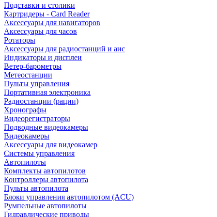
Подставки и столики
Картридеры - Card Reader
Аксессуары для навигаторов
Аксессуары для часов
Ротаторы
Аксессуары для радиостанций и аис
Индикаторы и дисплеи
Ветер-барометры
Метеостанции
Пульты управления
Портативная электроника
Радиостанции (рации)
Хронографы
Видеорегистраторы
Подводные видеокамеры
Видеокамеры
Аксессуары для видеокамер
Системы управления
Автопилоты
Комплекты автопилотов
Контроллеры автопилота
Пульты автопилота
Блоки управления автопилотом (ACU)
Румпельные автопилоты
Гидравлические приводы