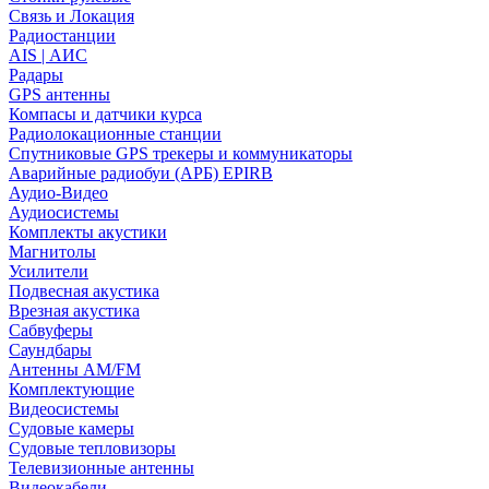
Связь и Локация
Радиостанции
AIS | АИС
Радары
GPS антенны
Компасы и датчики курса
Радиолокационные станции
Спутниковые GPS трекеры и коммуникаторы
Аварийные радиобуи (АРБ) EPIRB
Аудио-Видео
Аудиосистемы
Комплекты акустики
Магнитолы
Усилители
Подвесная акустика
Врезная акустика
Сабвуферы
Саундбары
Антенны AM/FM
Комплектующие
Видеосистемы
Судовые камеры
Cудовые тепловизоры
Телевизионные антенны
Видеокабели