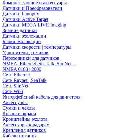
Комплектующие и аксессуары
Датчики и Преобразователи
Датчики Panoptix
Датчики Active Target
Датчики MEGA LIVE Imaging
Зимние датчики
Датчики эхолокации
Блоки эхолокации
Датчики скорости | температуры
Удлинители датчиков
Переходники для датчиков
NMEA, Ethernet, SeaTalk, SimNet...
NMEA 0183 | 2000
Сеть Ethernet
Сеть Raynet | SeaTalk
Сеть SimNet
Сеть WiFi
Интерфейсный кабель для двигателя
Аксессуары
Сумки и чехлы
Крышки экрана
Кронштейны эхолота
Аксессуары к радарам
Крепления датчиков
Кабели питания