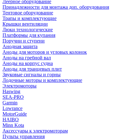
Леерное оборудование
Принадлежности для монтажа доп. оборудования
Тентовое оборудование
Трапы и комплектующие
Крышки вентиляции
Люки технологические
Платформы для купания
Поручни и ступени
Анодная защита
Аноды для моторов и угловых колонок
Аноды на гребной вал
Аноды на корпус судна
Аноды для транцевых плит
Звуковые сигналы и горны
Лодочные моторы и комплектующие
Электромоторы
Haswing
SEA-PRO
Garmin
Lowrance
MotorGuide
HAIBO
Minn Kota
Аксессуары к электромоторам
Пульты управления