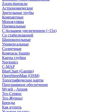
Zoom-бинокли
Астрономические
Зрительные трубы
Компактные
Монокуляры
Премиальные
С большим увеличением (>15x)
Со стабилизацией
Широкопольные
Универсальные
Солнечные
Компасы Suunto
Карты глубин
Navionics
C-MAP
BlueChart (Garmin)
OpenStreetMap (OSM)
Топографические карты
Программное обеспечение
Музей - Архив
Tex-Сервис
Тех-Журнал
Бренды
Как купить
Условия оплаты