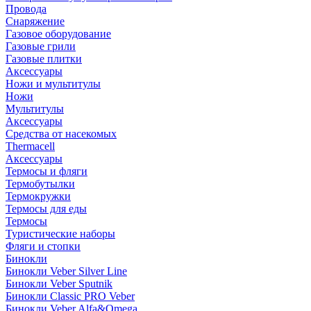
Провода
Снаряжение
Газовое оборудование
Газовые грили
Газовые плитки
Аксессуары
Ножи и мультитулы
Ножи
Мультитулы
Аксессуары
Средства от насекомых
Thermacell
Аксессуары
Термосы и фляги
Термобутылки
Термокружки
Термосы для еды
Термосы
Туристические наборы
Фляги и стопки
Бинокли
Бинокли Veber Silver Line
Бинокли Veber Sputnik
Бинокли Classic PRO Veber
Бинокли Veber Alfa&Omega