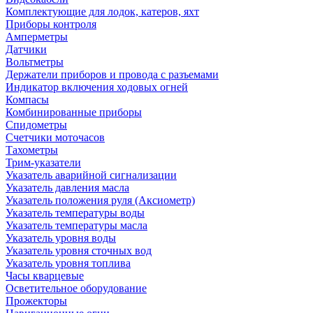
Комплектующие для лодок, катеров, яхт
Приборы контроля
Амперметры
Датчики
Вольтметры
Держатели приборов и провода с разъемами
Индикатор включения ходовых огней
Компасы
Комбинированные приборы
Спидометры
Счетчики моточасов
Тахометры
Трим-указатели
Указатель аварийной сигнализации
Указатель давления масла
Указатель положения руля (Аксиометр)
Указатель температуры воды
Указатель температуры масла
Указатель уровня воды
Указатель уровня сточных вод
Указатель уровня топлива
Часы кварцевые
Осветительное оборудование
Прожекторы