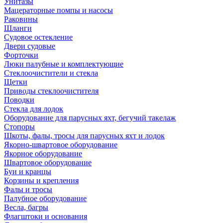
Унитазы
Мацераторные помпы и насосы
Раковины
Шланги
Судовое остекление
Двери судовые
Форточки
Люки палубные и комплектующие
Стеклоочистители и стекла
Щетки
Приводы стеклоочистителя
Поводки
Стекла для лодок
Оборудование для парусных яхт, бегучий такелаж
Стопоры
Шкоты, фалы, тросы для парусных яхт и лодок
Якорно-швартовое оборудование
Якорное оборудование
Швартовое оборудование
Буи и кранцы
Корзины и крепления
Фалы и тросы
Палубное оборудование
Весла, багры
Флагштоки и основания