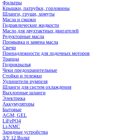
Фильтры
Крышки, патрубки, горловины
Шланги, груши, хомуты
Масла и смазки
Гидравлические жидкости
Масло для двухтактных двигателей
Редукторные масла
Промывка и замена масла
Свечи
Принадлежности для лодочных моторов
Транцы
Гидрокрылья
Чеки предохранительные
Стойки и тележки
Удлинители румпеля
Шланги для систем охлаждения
Выхлопные шланги
Электрика
Аккумуляторы
Бытовые
AGM, GEL
LiFePO4
Li-NMC
Зарядные устройства
З/У 12 Вольт