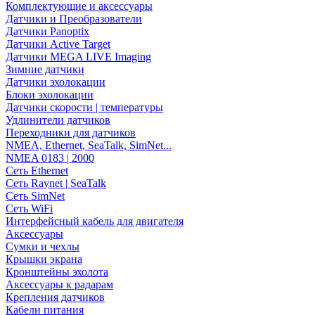
Комплектующие и аксессуары
Датчики и Преобразователи
Датчики Panoptix
Датчики Active Target
Датчики MEGA LIVE Imaging
Зимние датчики
Датчики эхолокации
Блоки эхолокации
Датчики скорости | температуры
Удлинители датчиков
Переходники для датчиков
NMEA, Ethernet, SeaTalk, SimNet...
NMEA 0183 | 2000
Сеть Ethernet
Сеть Raynet | SeaTalk
Сеть SimNet
Сеть WiFi
Интерфейсный кабель для двигателя
Аксессуары
Сумки и чехлы
Крышки экрана
Кронштейны эхолота
Аксессуары к радарам
Крепления датчиков
Кабели питания