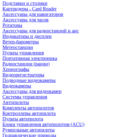
Подставки и столики
Картридеры - Card Reader
Аксессуары для навигаторов
Аксессуары для часов
Ротаторы
Аксессуары для радиостанций и аис
Индикаторы и дисплеи
Ветер-барометры
Метеостанции
Пульты управления
Портативная электроника
Радиостанции (рации)
Хронографы
Видеорегистраторы
Подводные видеокамеры
Видеокамеры
Аксессуары для видеокамер
Системы управления
Автопилоты
Комплекты автопилотов
Контроллеры автопилота
Пульты автопилота
Блоки управления автопилотом (ACU)
Румпельные автопилоты
Гидравлические приводы