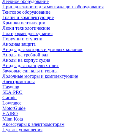
Леерное оборудование
Принадлежности для монтажа доп. оборудования
Тентовое оборудование
Трапы и комплектующие
Крышки вентиляции
Люки технологические
Платформы для купания
Поручни и ступени
Анодная защита
Аноды для моторов и угловых колонок
Аноды на гребной вал
Аноды на корпус судна
Аноды для транцевых плит
Звуковые сигналы и горны
Лодочные моторы и комплектующие
Электромоторы
Haswing
SEA-PRO
Garmin
Lowrance
MotorGuide
HAIBO
Minn Kota
Аксессуары к электромоторам
Пульты управления