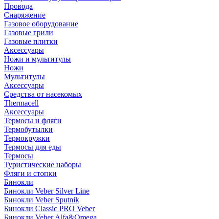
Провода
Снаряжение
Газовое оборудование
Газовые грили
Газовые плитки
Аксессуары
Ножи и мультитулы
Ножи
Мультитулы
Аксессуары
Средства от насекомых
Thermacell
Аксессуары
Термосы и фляги
Термобутылки
Термокружки
Термосы для еды
Термосы
Туристические наборы
Фляги и стопки
Бинокли
Бинокли Veber Silver Line
Бинокли Veber Sputnik
Бинокли Classic PRO Veber
Бинокли Veber Alfa&Omega