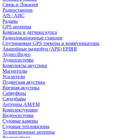
Связь и Локация
Радиостанции
AIS | АИС
Радары
GPS антенны
Компасы и датчики курса
Радиолокационные станции
Спутниковые GPS трекеры и коммуникаторы
Аварийные радиобуи (АРБ) EPIRB
Аудио-Видео
Аудиосистемы
Комплекты акустики
Магнитолы
Усилители
Подвесная акустика
Врезная акустика
Сабвуферы
Саундбары
Антенны AM/FM
Комплектующие
Видеосистемы
Судовые камеры
Cудовые тепловизоры
Телевизионные антенны
Видеокабели