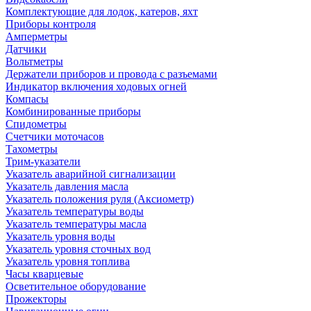
Комплектующие для лодок, катеров, яхт
Приборы контроля
Амперметры
Датчики
Вольтметры
Держатели приборов и провода с разъемами
Индикатор включения ходовых огней
Компасы
Комбинированные приборы
Спидометры
Счетчики моточасов
Тахометры
Трим-указатели
Указатель аварийной сигнализации
Указатель давления масла
Указатель положения руля (Аксиометр)
Указатель температуры воды
Указатель температуры масла
Указатель уровня воды
Указатель уровня сточных вод
Указатель уровня топлива
Часы кварцевые
Осветительное оборудование
Прожекторы