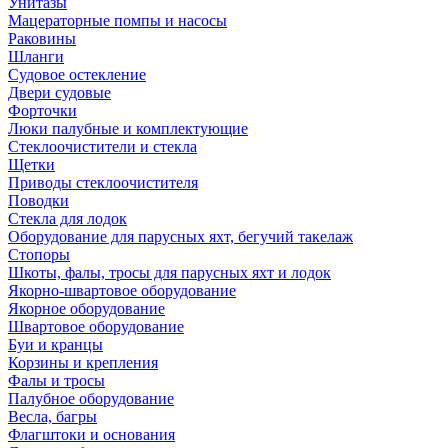
Унитазы
Мацераторные помпы и насосы
Раковины
Шланги
Судовое остекление
Двери судовые
Форточки
Люки палубные и комплектующие
Стеклоочистители и стекла
Щетки
Приводы стеклоочистителя
Поводки
Стекла для лодок
Оборудование для парусных яхт, бегучий такелаж
Стопоры
Шкоты, фалы, тросы для парусных яхт и лодок
Якорно-швартовое оборудование
Якорное оборудование
Швартовое оборудование
Буи и кранцы
Корзины и крепления
Фалы и тросы
Палубное оборудование
Весла, багры
Флагштоки и основания