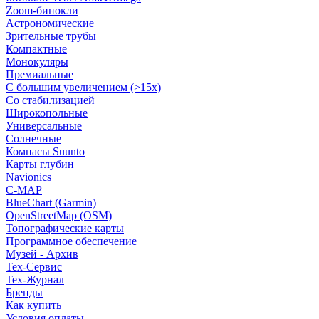
Zoom-бинокли
Астрономические
Зрительные трубы
Компактные
Монокуляры
Премиальные
С большим увеличением (>15x)
Со стабилизацией
Широкопольные
Универсальные
Солнечные
Компасы Suunto
Карты глубин
Navionics
C-MAP
BlueChart (Garmin)
OpenStreetMap (OSM)
Топографические карты
Программное обеспечение
Музей - Архив
Tex-Сервис
Тех-Журнал
Бренды
Как купить
Условия оплаты