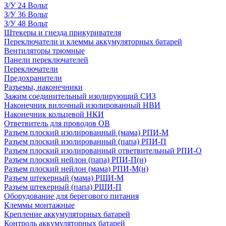
З/У 24 Вольт
З/У 36 Вольт
З/У 48 Вольт
Штекеры и гнезда прикуривателя
Переключатели и клеммы аккумуляторных батарей
Вентиляторы трюмные
Панели переключателей
Переключатели
Предохранители
Разъемы, наконечники
Зажим соединительный изолирующий СИЗ
Наконечник вилочный изолированный НВИ
Наконечник кольцевой НКИ
Ответвитель для проводов ОВ
Разъем плоский изолированный (мама) РПИ-М
Разъем плоский изолированный (папа) РПИ-П
Разъем плоский изолированный ответвительный РПИ-О
Разъем плоский нейлон (папа) РПИ-П(н)
Разъем плоский нейлон (мама) РПИ-М(н)
Разъем штекерный (мама) РШИ-М
Разъем штекерный (папа) РШИ-П
Оборудование для берегового питания
Клеммы монтажные
Крепление аккумуляторных батарей
Контроль аккумуляторных батарей