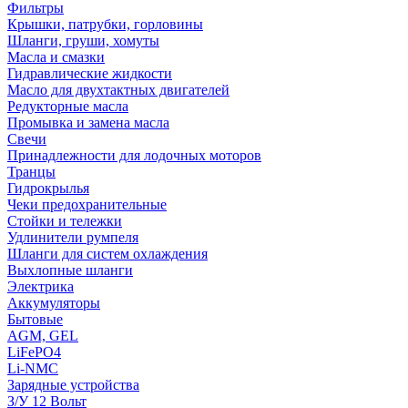
Фильтры
Крышки, патрубки, горловины
Шланги, груши, хомуты
Масла и смазки
Гидравлические жидкости
Масло для двухтактных двигателей
Редукторные масла
Промывка и замена масла
Свечи
Принадлежности для лодочных моторов
Транцы
Гидрокрылья
Чеки предохранительные
Стойки и тележки
Удлинители румпеля
Шланги для систем охлаждения
Выхлопные шланги
Электрика
Аккумуляторы
Бытовые
AGM, GEL
LiFePO4
Li-NMC
Зарядные устройства
З/У 12 Вольт