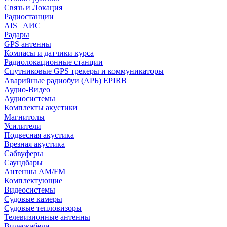
Связь и Локация
Радиостанции
AIS | АИС
Радары
GPS антенны
Компасы и датчики курса
Радиолокационные станции
Спутниковые GPS трекеры и коммуникаторы
Аварийные радиобуи (АРБ) EPIRB
Аудио-Видео
Аудиосистемы
Комплекты акустики
Магнитолы
Усилители
Подвесная акустика
Врезная акустика
Сабвуферы
Саундбары
Антенны AM/FM
Комплектующие
Видеосистемы
Судовые камеры
Cудовые тепловизоры
Телевизионные антенны
Видеокабели