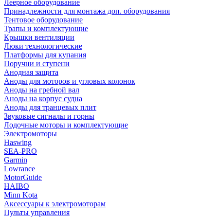
Леерное оборудование
Принадлежности для монтажа доп. оборудования
Тентовое оборудование
Трапы и комплектующие
Крышки вентиляции
Люки технологические
Платформы для купания
Поручни и ступени
Анодная защита
Аноды для моторов и угловых колонок
Аноды на гребной вал
Аноды на корпус судна
Аноды для транцевых плит
Звуковые сигналы и горны
Лодочные моторы и комплектующие
Электромоторы
Haswing
SEA-PRO
Garmin
Lowrance
MotorGuide
HAIBO
Minn Kota
Аксессуары к электромоторам
Пульты управления