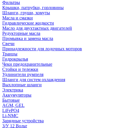
Фильтры
Крышки, патрубки, горловины
Шланги, груши, хомуты
Масла и смазки
Гидравлические жидкости
Масло для двухтактных двигателей
Редукторные масла
Промывка и замена масла
Свечи
Принадлежности для лодочных моторов
Транцы
Гидрокрылья
Чеки предохранительные
Стойки и тележки
Удлинители румпеля
Шланги для систем охлаждения
Выхлопные шланги
Электрика
Аккумуляторы
Бытовые
AGM, GEL
LiFePO4
Li-NMC
Зарядные устройства
З/У 12 Вольт