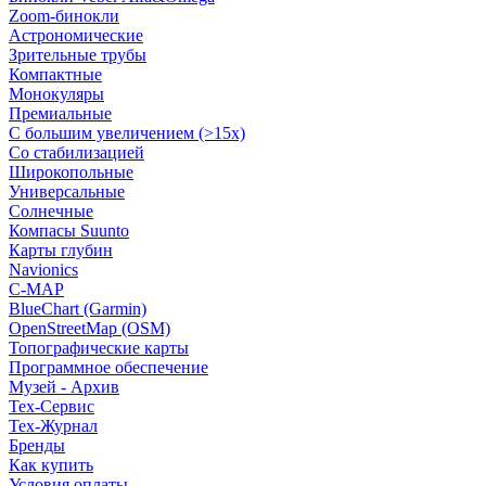
Zoom-бинокли
Астрономические
Зрительные трубы
Компактные
Монокуляры
Премиальные
С большим увеличением (>15x)
Со стабилизацией
Широкопольные
Универсальные
Солнечные
Компасы Suunto
Карты глубин
Navionics
C-MAP
BlueChart (Garmin)
OpenStreetMap (OSM)
Топографические карты
Программное обеспечение
Музей - Архив
Tex-Сервис
Тех-Журнал
Бренды
Как купить
Условия оплаты