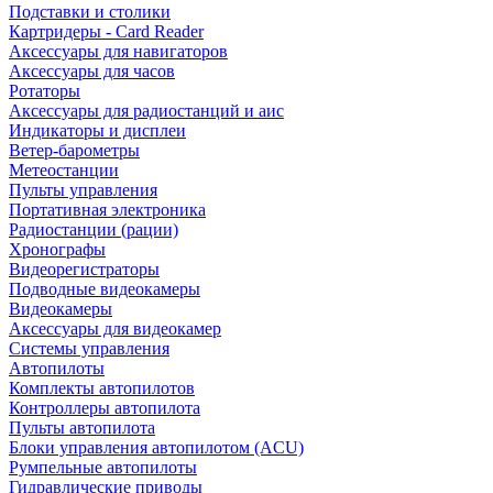
Подставки и столики
Картридеры - Card Reader
Аксессуары для навигаторов
Аксессуары для часов
Ротаторы
Аксессуары для радиостанций и аис
Индикаторы и дисплеи
Ветер-барометры
Метеостанции
Пульты управления
Портативная электроника
Радиостанции (рации)
Хронографы
Видеорегистраторы
Подводные видеокамеры
Видеокамеры
Аксессуары для видеокамер
Системы управления
Автопилоты
Комплекты автопилотов
Контроллеры автопилота
Пульты автопилота
Блоки управления автопилотом (ACU)
Румпельные автопилоты
Гидравлические приводы