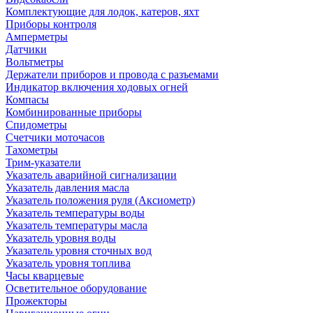
Комплектующие для лодок, катеров, яхт
Приборы контроля
Амперметры
Датчики
Вольтметры
Держатели приборов и провода с разъемами
Индикатор включения ходовых огней
Компасы
Комбинированные приборы
Спидометры
Счетчики моточасов
Тахометры
Трим-указатели
Указатель аварийной сигнализации
Указатель давления масла
Указатель положения руля (Аксиометр)
Указатель температуры воды
Указатель температуры масла
Указатель уровня воды
Указатель уровня сточных вод
Указатель уровня топлива
Часы кварцевые
Осветительное оборудование
Прожекторы