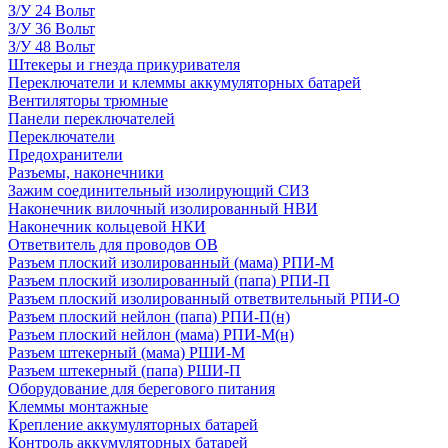
З/У 24 Вольт
З/У 36 Вольт
З/У 48 Вольт
Штекеры и гнезда прикуривателя
Переключатели и клеммы аккумуляторных батарей
Вентиляторы трюмные
Панели переключателей
Переключатели
Предохранители
Разъемы, наконечники
Зажим соединительный изолирующий СИЗ
Наконечник вилочный изолированный НВИ
Наконечник кольцевой НКИ
Ответвитель для проводов ОВ
Разъем плоский изолированный (мама) РПИ-М
Разъем плоский изолированный (папа) РПИ-П
Разъем плоский изолированный ответвительный РПИ-О
Разъем плоский нейлон (папа) РПИ-П(н)
Разъем плоский нейлон (мама) РПИ-М(н)
Разъем штекерный (мама) РШИ-М
Разъем штекерный (папа) РШИ-П
Оборудование для берегового питания
Клеммы монтажные
Крепление аккумуляторных батарей
Контроль аккумуляторных батарей