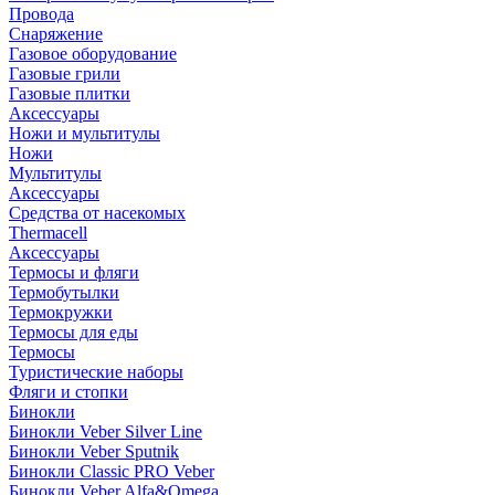
Провода
Снаряжение
Газовое оборудование
Газовые грили
Газовые плитки
Аксессуары
Ножи и мультитулы
Ножи
Мультитулы
Аксессуары
Средства от насекомых
Thermacell
Аксессуары
Термосы и фляги
Термобутылки
Термокружки
Термосы для еды
Термосы
Туристические наборы
Фляги и стопки
Бинокли
Бинокли Veber Silver Line
Бинокли Veber Sputnik
Бинокли Classic PRO Veber
Бинокли Veber Alfa&Omega