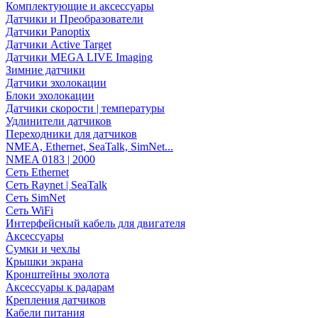
Комплектующие и аксессуары
Датчики и Преобразователи
Датчики Panoptix
Датчики Active Target
Датчики MEGA LIVE Imaging
Зимние датчики
Датчики эхолокации
Блоки эхолокации
Датчики скорости | температуры
Удлинители датчиков
Переходники для датчиков
NMEA, Ethernet, SeaTalk, SimNet...
NMEA 0183 | 2000
Сеть Ethernet
Сеть Raynet | SeaTalk
Сеть SimNet
Сеть WiFi
Интерфейсный кабель для двигателя
Аксессуары
Сумки и чехлы
Крышки экрана
Кронштейны эхолота
Аксессуары к радарам
Крепления датчиков
Кабели питания