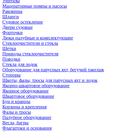
Унитазы
Мацераторные помпы и насосы
Раковины
Шланги
Судовое остекление
Двери судовые
Форточки
Люки палубные и комплектующие
Стеклоочистители и стекла
Щетки
Приводы стеклоочистителя
Поводки
Стекла для лодок
Оборудование для парусных яхт, бегучий такелаж
Стопоры
Шкоты, фалы, тросы для парусных яхт и лодок
Якорно-швартовое оборудование
Якорное оборудование
Швартовое оборудование
Буи и кранцы
Корзины и крепления
Фалы и тросы
Палубное оборудование
Весла, багры
Флагштоки и основания